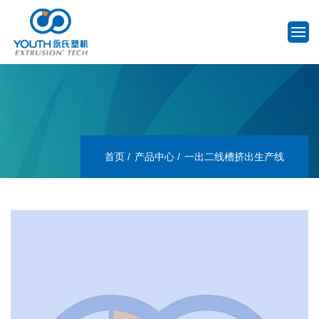
首页
产品中心
一出二线槽挤出生产线