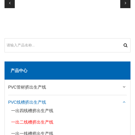
产品中心
PVC管材挤出生产线
PVC线槽挤出生产线
一出四线槽挤出生产线
一出二线槽挤出生产线
一出一线槽挤出生产线